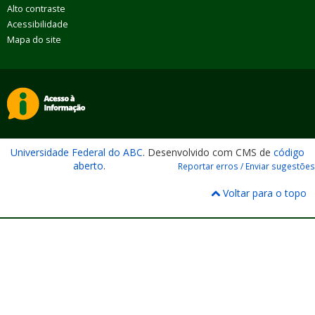
Alto contraste
Acessibilidade
Mapa do site
Universidade Federal do ABC
. Desenvolvido com CMS de
código
aberto
.
Reportar erros / Enviar sugestões
Voltar para o topo