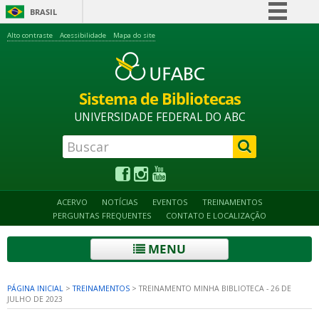
BRASIL
Simplifique!
Alto contraste
Acessibilidade
Mapa do site
Comunica BR
Participe
Sistema de Bibliotecas
Acesso à informação
UNIVERSIDADE FEDERAL DO ABC
Legislação
Canais
ACERVO
NOTÍCIAS
EVENTOS
TREINAMENTOS
PERGUNTAS FREQUENTES
CONTATO E LOCALIZAÇÃO
MENU
PÁGINA INICIAL
>
TREINAMENTOS
>
TREINAMENTO MINHA BIBLIOTECA - 26 DE
JULHO DE 2023