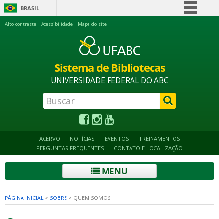
BRASIL
Simplifique!
Alto contraste
Acessibilidade
Mapa do site
Comunica BR
Participe
Sistema de Bibliotecas
Acesso à informação
UNIVERSIDADE FEDERAL DO ABC
Legislação
Canais
ACERVO
NOTÍCIAS
EVENTOS
TREINAMENTOS
PERGUNTAS FREQUENTES
CONTATO E LOCALIZAÇÃO
MENU
PÁGINA INICIAL
>
SOBRE
>
QUEM SOMOS