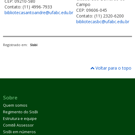
CEP: 09210-580
Campo
Contato: (11) 4996-7933
CEP: 09606-045
bibliotecasantoandre@ufabc.edu.br
Contato: (11) 2320-6200
bibliotecasbc@ufabc.edu.br
Registrado em:
Sisbi
Voltar para o topo
Sobre
Quem somos
Regimento do SisBi
Estrutura e equipe
Comitê Assessor
SisBi em números