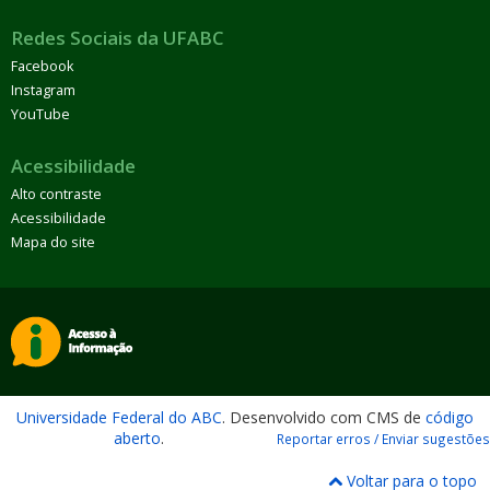
Redes Sociais da UFABC
Facebook
Instagram
YouTube
Acessibilidade
Alto contraste
Acessibilidade
Mapa do site
Universidade Federal do ABC
. Desenvolvido com CMS de
código
aberto
.
Reportar erros / Enviar sugestões
Voltar para o topo