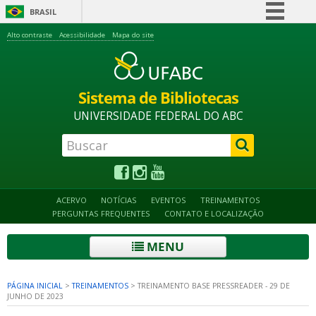
BRASIL
Simplifique!
Alto contraste
Acessibilidade
Mapa do site
Comunica BR
Participe
Sistema de Bibliotecas
Acesso à informação
UNIVERSIDADE FEDERAL DO ABC
Legislação
Canais
ACERVO
NOTÍCIAS
EVENTOS
TREINAMENTOS
PERGUNTAS FREQUENTES
CONTATO E LOCALIZAÇÃO
MENU
PÁGINA INICIAL
>
TREINAMENTOS
>
TREINAMENTO BASE PRESSREADER - 29 DE
JUNHO DE 2023