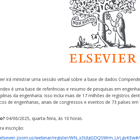
vier irá ministrar uma sessão virtual sobre a base de dados Compendex
dex é uma base de referências e resumo de pesquisas em engenharia 
iplinas da engenharia. Isso inclui mais de 17 milhões de registros den
icos de engenharias, anais de congressos e eventos de 73 países em 1
do?
04/06/2025, quarta-feira, às 10 horas.
ra inscrição:
//elsevier.zoom.us/webinar/register/WN_x3IzlgGDQSWrm_UrLgvKEw#/r