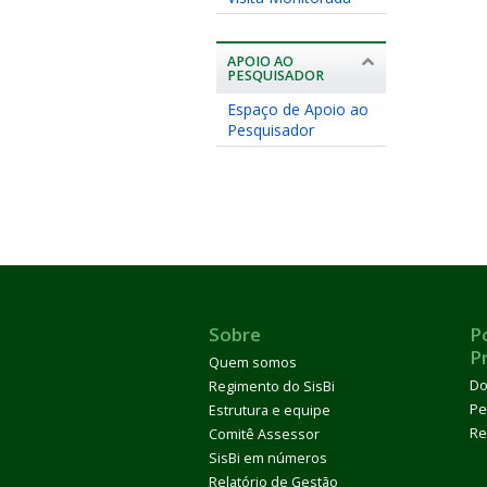
APOIO AO
PESQUISADOR
Espaço de Apoio ao
Pesquisador
Sobre
Po
P
Quem somos
Do
Regimento do SisBi
Pe
Estrutura e equipe
Re
Comitê Assessor
SisBi em números
Relatório de Gestão