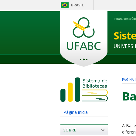
BRASIL
Ir para conteú
Sist
UNIVERSI
PÁGINA I
Ba
Página inicial
A Base 
SOBRE
difere