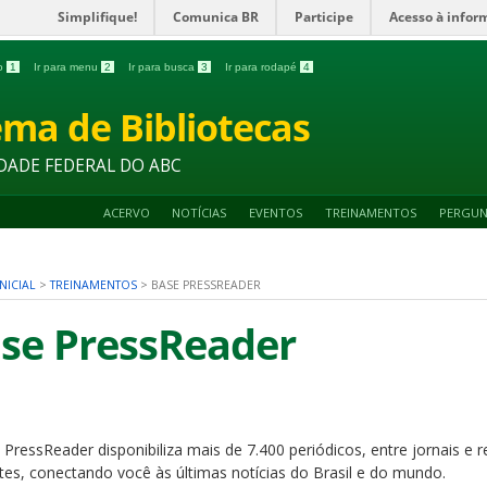
Simplifique!
Comunica BR
Participe
Acesso à infor
do
1
Ir para menu
2
Ir para busca
3
Ir para rodapé
4
ema de Bibliotecas
DADE FEDERAL DO ABC
ACERVO
NOTÍCIAS
EVENTOS
TREINAMENTOS
PERGUN
NICIAL
>
TREINAMENTOS
>
BASE PRESSREADER
se PressReader
PressReader disponibiliza mais de 7.400 periódicos, entre jornais e r
ntes, conectando você às últimas notícias do Brasil e do mundo.