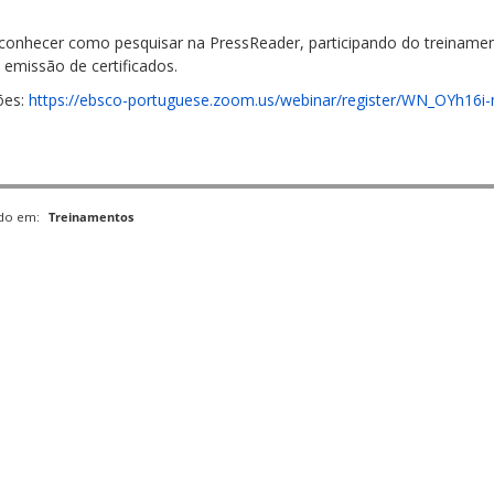
conhecer como pesquisar na PressReader, participando do treinament
 emissão de certificados.
ões:
https://ebsco-portuguese.zoom.us/webinar/register/WN_OYh16
ado em:
Treinamentos