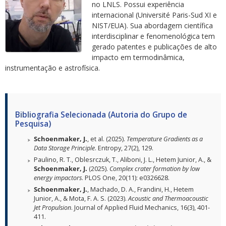
no LNLS. Possui experiência
internacional (Université Paris-Sud XI e
NIST/EUA). Sua abordagem científica
interdisciplinar e fenomenológica tem
gerado patentes e publicações de alto
impacto em termodinâmica,
instrumentação e astrofísica.
Bibliografia Selecionada (Autoria do Grupo de
Pesquisa)
Schoenmaker, J.
, et al. (2025).
Temperature Gradients as a
Data Storage Principle
. Entropy, 27(2), 129.
Paulino, R. T., Oblesrczuk, T., Aliboni, J. L., Hetem Junior, A., &
Schoenmaker, J.
(2025).
Complex crater formation by low
energy impactors
. PLOS One, 20(11): e0326628.
Schoenmaker, J.
, Machado, D. A., Frandini, H., Hetem
Junior, A., & Mota, F. A. S. (2023).
Acoustic and Thermoacoustic
Jet Propulsion
. Journal of Applied Fluid Mechanics, 16(3), 401-
411.