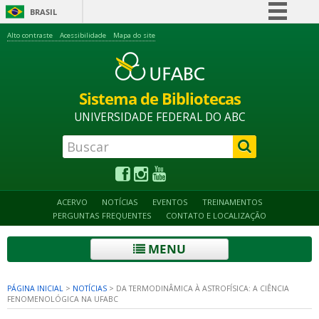
BRASIL
Simplifique!
Alto contraste
Acessibilidade
Mapa do site
Comunica BR
Participe
Sistema de Bibliotecas
Acesso à informação
UNIVERSIDADE FEDERAL DO ABC
Legislação
Canais
ACERVO
NOTÍCIAS
EVENTOS
TREINAMENTOS
PERGUNTAS FREQUENTES
CONTATO E LOCALIZAÇÃO
MENU
PÁGINA INICIAL
>
NOTÍCIAS
>
DA TERMODINÂMICA À ASTROFÍSICA: A CIÊNCIA
FENOMENOLÓGICA NA UFABC