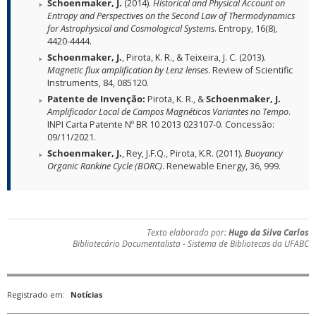
Schoenmaker, J.
(2014).
Historical and Physical Account on
Entropy and Perspectives on the Second Law of Thermodynamics
for Astrophysical and Cosmological Systems
. Entropy, 16(8),
4420-4444.
Schoenmaker, J.
, Pirota, K. R., & Teixeira, J. C. (2013).
Magnetic flux amplification by Lenz lenses
. Review of Scientific
Instruments, 84, 085120.
Patente de Invenção:
Pirota, K. R., &
Schoenmaker, J.
Amplificador Local de Campos Magnéticos Variantes no Tempo
.
INPI Carta Patente Nº BR 10 2013 023107-0. Concessão:
09/11/2021.
Schoenmaker, J.
, Rey, J.F.Q., Pirota, K.R. (2011).
Buoyancy
Organic Rankine Cycle (BORC)
. Renewable Energy, 36, 999.
Texto elaborado por:
Hugo da Silva Carlos
Bibliotecário Documentalista - Sistema de Bibliotecas da UFABC
Registrado em:
Notícias