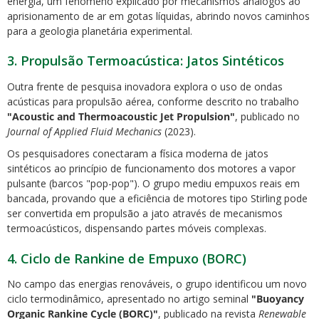
energia, um fenômeno explicado por mecanismos análogos ao
aprisionamento de ar em gotas líquidas, abrindo novos caminhos
para a geologia planetária experimental.
3. Propulsão Termoacústica: Jatos Sintéticos
Outra frente de pesquisa inovadora explora o uso de ondas
acústicas para propulsão aérea, conforme descrito no trabalho
"Acoustic and Thermoacoustic Jet Propulsion"
, publicado no
Journal of Applied Fluid Mechanics
(2023).
Os pesquisadores conectaram a física moderna de jatos
sintéticos ao princípio de funcionamento dos motores a vapor
pulsante (barcos "pop-pop"). O grupo mediu empuxos reais em
bancada, provando que a eficiência de motores tipo Stirling pode
ser convertida em propulsão a jato através de mecanismos
termoacústicos, dispensando partes móveis complexas.
4. Ciclo de Rankine de Empuxo (BORC)
No campo das energias renováveis, o grupo identificou um novo
ciclo termodinâmico, apresentado no artigo seminal
"Buoyancy
Organic Rankine Cycle (BORC)"
, publicado na revista
Renewable