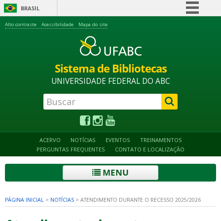
BRASIL
Simplifique!
Alto contraste
Acessibilidade
Mapa do site
Comunica BR
Participe
Sistema de Bibliotecas
Acesso à informação
UNIVERSIDADE FEDERAL DO ABC
Legislação
Canais
ACERVO
NOTÍCIAS
EVENTOS
TREINAMENTOS
PERGUNTAS FREQUENTES
CONTATO E LOCALIZAÇÃO
MENU
PÁGINA INICIAL
>
NOTÍCIAS
>
ATENDIMENTO DURANTE O RECESSO 2025/2026