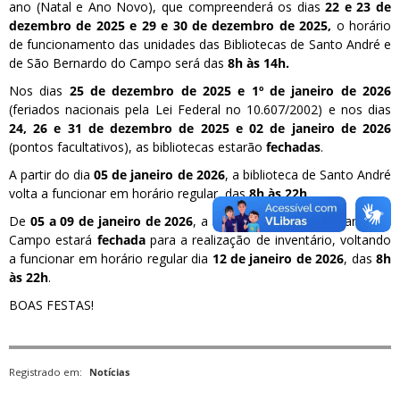
ano (Natal e Ano Novo), que compreenderá os dias
22 e
23 de
dezembro de 2025 e 29 e 30 de dezembro de 2025,
o horário
de funcionamento das unidades das Bibliotecas de
Santo André e
de São Bernardo do Campo será das
8h às 14h.
Nos dias
25 de dezembro de 2025 e 1º de janeiro de 2026
(feriados nacionais pela Lei Federal no 10.607/2002) e nos dias
24, 26 e 31 de
dezembro de 2025 e 02 de janeiro de 2026
(pontos facultativos), as bibliotecas estarão
fechadas
.
A partir do dia
05 de janeiro de 2026
, a biblioteca de Santo André
volta a funcionar em horário regular, das
8h às 22h
.
De
05 a 09 de janeiro de 2026
, a biblioteca de São Bernardo do
Campo estará
fechada
para a realização de inventário, voltando
a funcionar em horário regular dia
12 de janeiro de 2026
, das
8h
às 22h
.
BOAS FESTAS!
Registrado em:
Notícias